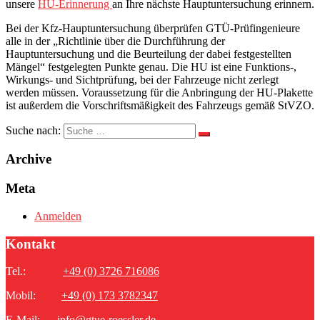
unsere
HU-Erinnerung
an Ihre nächste Hauptuntersuchung erinnern.
Bei der Kfz-Hauptuntersuchung überprüfen GTÜ-Prüfingenieure
alle in der „
Richtlinie über die Durchführung der
Hauptuntersuchung und die Beurteilung der dabei festgestellten
Mängel“ festgelegten Punkte genau. Die HU ist eine Funktions-,
Wirkungs- und Sichtprüfung, bei der Fahrzeuge nicht zerlegt
werden müssen. Voraussetzung für die Anbringung der HU-Plakette
ist außerdem die Vorschriftsmäßigkeit des Fahrzeugs gemäß StVZO.
Suche nach:
Archive
Meta
Anmelden
Kontakt
Tel.:
+49 (0) 3726 716086
Mobil:
+49 (0) 173 3782347
E-Mail:
info@gtue-roessler.de