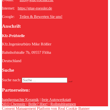
Internet:
https://gtue-roessler.de
Google:
Teilen & Bewerten Sie uns!
Anschrift
Kfz-Prüfstelle
Kfz.Ingenieurbüro Mike Rößler
Bahnhofstraße 7b, 09557 Flöha
Deutschland
Suche
Suche nach:
Partnerseiten:
handgemachte Keramik
|
freie Autowerkstatt
SEO Chemnitz
|
Brille? Hier!
|
Rollstuhlrampen
Consent Management Platform von Real Cookie Banner