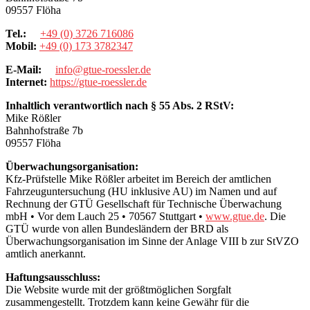
09557 Flöha
Tel.:
+49 (0) 3726 716086
Mobil:
+49 (0) 173 3782347
E-Mail:
info@gtue-roessler.de
Internet:
https://gtue-roessler.de
Inhaltlich verantwortlich
nach § 55 Abs. 2 RStV:
Mike Rößler
Bahnhofstraße 7b
09557 Flöha
Überwachungsorganisation:
Kfz-Prüfstelle Mike Rößler arbeitet im Bereich der amtlichen
Fahrzeuguntersuchung (HU inklusive AU) im Namen und auf
Rechnung der GTÜ Gesellschaft für Technische Überwachung
mbH • Vor dem Lauch 25 • 70567 Stuttgart •
www.gtue.de
. Die
GTÜ wurde von allen Bundesländern der BRD als
Überwachungsorganisation im Sinne der Anlage VIII b zur StVZO
amtlich anerkannt.
Haftungsausschluss:
Die Website wurde mit der größtmöglichen Sorgfalt
zusammengestellt. Trotzdem kann keine Gewähr für die