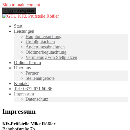
Skip to main content
Toggle navigation
Start
Leistungen
Hauptuntersuchung
Unfallgutachten
Änderungsabnahmen
Oldtimerbegutachtung
Vermietung von Stellplätzen
Online-Termin
Über uns
Partner
Stellenangebote
Kontakt
Tel.: 0372 671 60 86
Impressum
Datenschutz
Impressum
Kfz-Prüfstelle Mike Rößler
Bahnhofstraße 7b